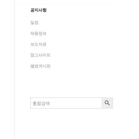
공지사항
일정
채용정보
보도자료
참고사이트
앨범게시판
검색 버튼
검
색: