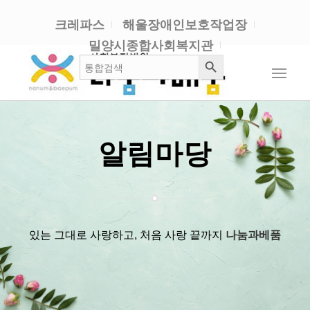
크레파스
해울장애인보호작업장
밀양시종합사회복지관
검색 버튼
검
색:
알림마당
있는 그대로 사랑하고, 처음 사랑 끝까지
나눔과베품