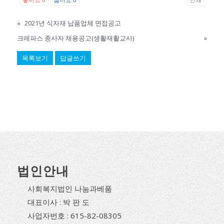
좋아요
0
싫어요
0
인쇄
«
2021년 식자재 납품업체 면접공고
크레파스 종사자 채용공고(생활재활교사)
»
목록보기
답글쓰기
법인안내
사회복지법인 나눔과베품
대표이사 : 박 판 도
사업자번호 : 615-82-08305