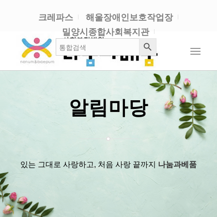
크레파스
해울장애인보호작업장
밀양시종합사회복지관
검색 버튼
검
색:
알림마당
있는 그대로 사랑하고, 처음 사랑 끝까지
나눔과베품