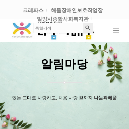
크레파스
해울장애인보호작업장
밀양시종합사회복지관
검색 버튼
검
색:
알림마당
있는 그대로 사랑하고, 처음 사랑 끝까지
나눔과베품