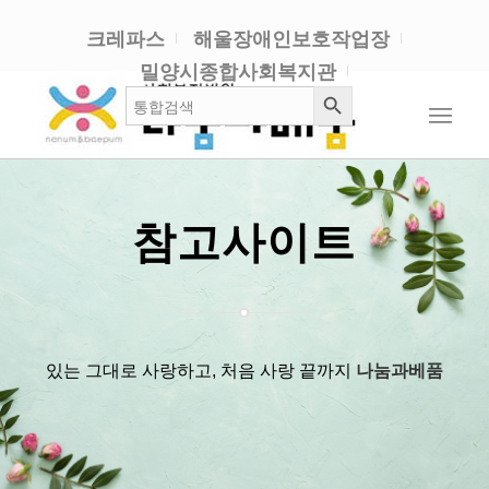
크레파스
해울장애인보호작업장
밀양시종합사회복지관
검색 버튼
검
색:
참고사이트
있는 그대로 사랑하고, 처음 사랑 끝까지
나눔과베품