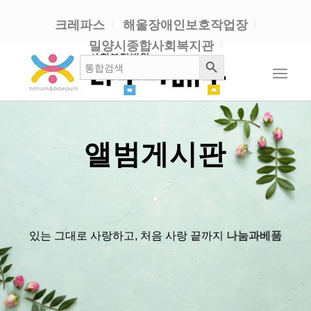
크레파스
해울장애인보호작업장
밀양시종합사회복지관
검색 버튼
검
색:
앨범게시판
있는 그대로 사랑하고, 처음 사랑 끝까지
나눔과베품