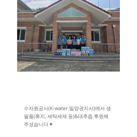
수자원공사(K-water 밀양권지사)에서 생
필품(휴지, 세탁세제 등)&대추즙 후원해
주셨습니다 ♥