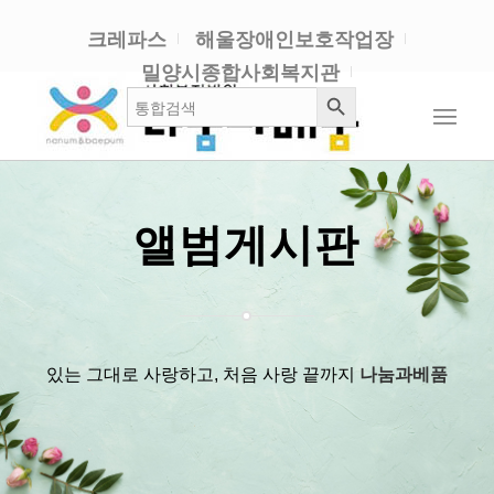
크레파스
해울장애인보호작업장
밀양시종합사회복지관
검색 버튼
검
색:
앨범게시판
있는 그대로 사랑하고, 처음 사랑 끝까지
나눔과베품