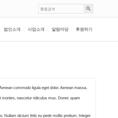
검색 버튼
검
색:
법인소개
사업소개
알림마당
후원하기
t. Aenean commodo ligula eget dolor. Aenean massa.
nt montes, nascetur ridiculus mus. Donec quam
.
to. Nullam dictum felis eu pede mollis pretium. Integer