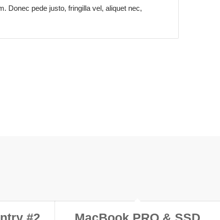
 Donec pede justo, fringilla vel, aliquet nec,
ntry #2
MacBook PRO & SSD