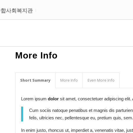
종합사회복지관
More Info
Short Summary
More Info
Even More Info
Lorem ipsum
dolor
sit amet, consectetuer adipiscing eli
Cum sociis natoque penatibus et magnis dis parturie
felis, ultricies nec, pellentesque eu, pretium quis, sem
In enim justo, rhoncus ut, imperdiet a, venenatis vitae, jus