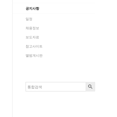
공지사항
일정
채용정보
보도자료
참고사이트
앨범게시판
검색 버튼
검
색: