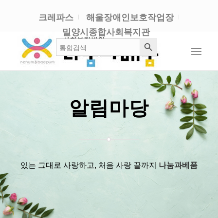
크레파스
해울장애인보호작업장
밀양시종합사회복지관
검색 버튼
검
색:
알림마당
있는 그대로 사랑하고, 처음 사랑 끝까지
나눔과베품