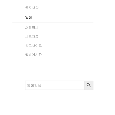
공지사항
일정
채용정보
보도자료
참고사이트
앨범게시판
검색 버튼
검
색: