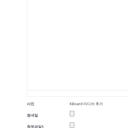
사진
KBoard 미디어 추가
썸네일
첨부파일1