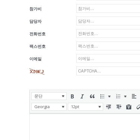
참가비
담당자
전화번호
팩스번호
이메일
문단
Georgia
12pt