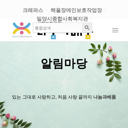
크레파스
해울장애인보호작업장
밀양시종합사회복지관
검색 버튼
검
색:
알림마당
있는 그대로 사랑하고, 처음 사랑 끝까지
나눔과베품