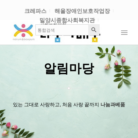
크레파스
해울장애인보호작업장
밀양시종합사회복지관
검색 버튼
검
색:
알림마당
있는 그대로 사랑하고, 처음 사랑 끝까지
나눔과베품