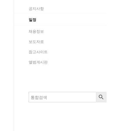
공지사항
일정
채용정보
보도자료
참고사이트
앨범게시판
검색 버튼
검
색: