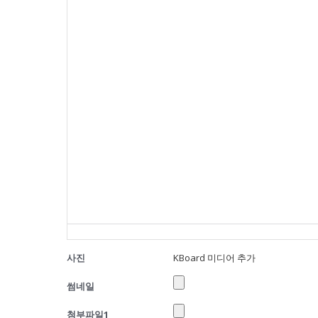
사진
KBoard 미디어 추가
썸네일
첨부파일1