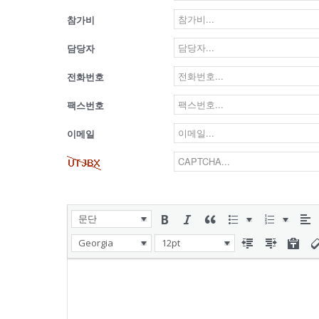
참가비
담당자
전화번호
팩스번호
이메일
문단
Georgia
12pt