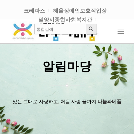
크레파스
해울장애인보호작업장
밀양시종합사회복지관
검색 버튼
검
색:
알림마당
있는 그대로 사랑하고, 처음 사랑 끝까지
나눔과베품