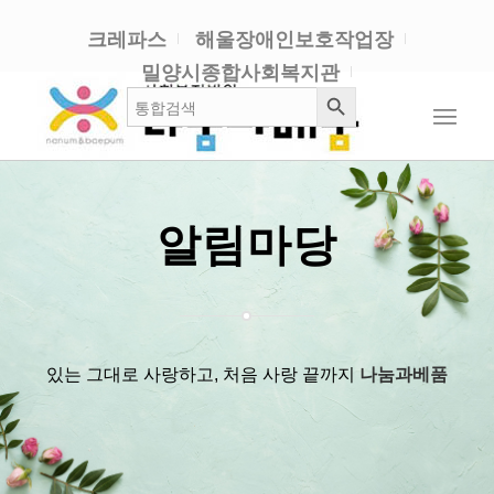
크레파스
해울장애인보호작업장
밀양시종합사회복지관
검색 버튼
검
색:
알림마당
있는 그대로 사랑하고, 처음 사랑 끝까지
나눔과베품