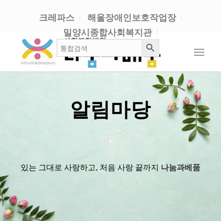
크레파스
해울장애인보호작업장
밀양시종합사회복지관
검색 버튼
검
색:
알림마당
있는 그대로 사랑하고, 처음 사랑 끝까지
나눔과베품