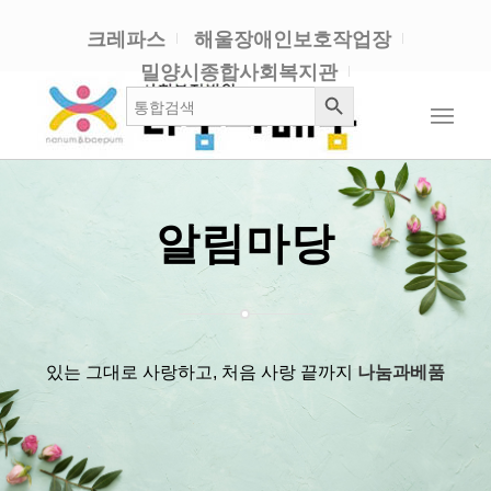
크레파스
해울장애인보호작업장
밀양시종합사회복지관
검색 버튼
검
색:
알림마당
있는 그대로 사랑하고, 처음 사랑 끝까지
나눔과베품