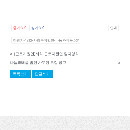
좋아요
0
싫어요
0
인쇄
하반기-42호-사회복지법인-나눔과베품.pdf
«
[근로지원인]서식-근로지원인 일지양식
나눔과베품 법인 사무원 모집 공고
»
목록보기
답글쓰기