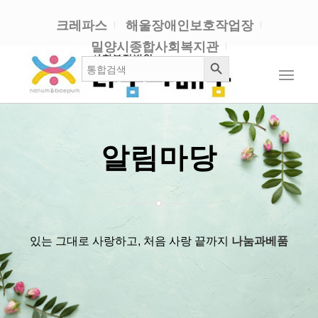
크레파스
해울장애인보호작업장
밀양시종합사회복지관
검색 버튼
검
색:
알림마당
있는 그대로 사랑하고, 처음 사랑 끝까지
나눔과베품