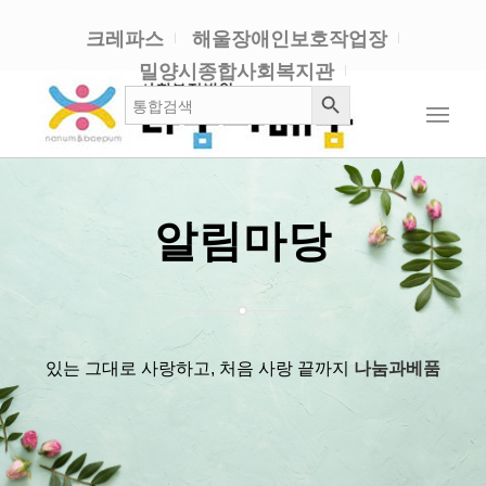
크레파스
해울장애인보호작업장
밀양시종합사회복지관
검색 버튼
검
색:
알림마당
있는 그대로 사랑하고, 처음 사랑 끝까지
나눔과베품