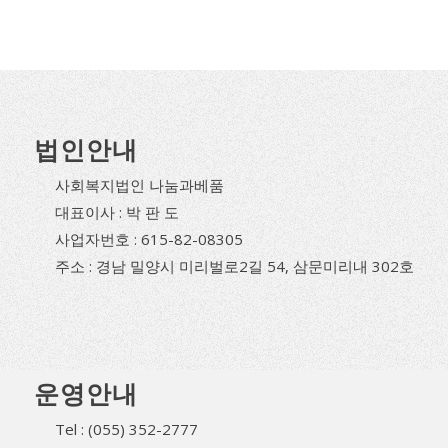
법인안내
사회복지법인 나눔과베품
대표이사 : 박 판 도
사업자번호 : 615-82-08305
주소 : 경남 밀양시 미리벌로2길 54, 삼문미리내 302호
운영안내
Tel : (055) 352-2777