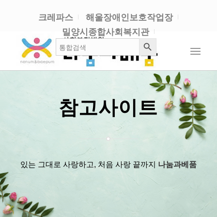
크레파스
해울장애인보호작업장
밀양시종합사회복지관
검색 버튼
검
색:
참고사이트
있는 그대로 사랑하고, 처음 사랑 끝까지
나눔과베품