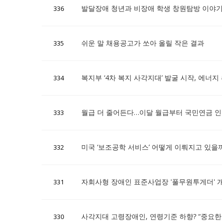
발달장애 청년과 비장애 학생 창원탐방 이야기
336
쉬운 말 채용공고가 쏘아 올릴 작은 결과
335
복지부 ‘4차 복지 사각지대’ 발굴 시작, 에너지
334
월급 더 줄어든다…이달 월급부터 국민연금 인
333
미국 ‘보조공학 서비스’ 어떻게 이뤄지고 있을
332
자회사형 장애인 표준사업장 '풀무원투게더' 
331
사각지대 고령장애인, 연령기준 하향? “중요한
330