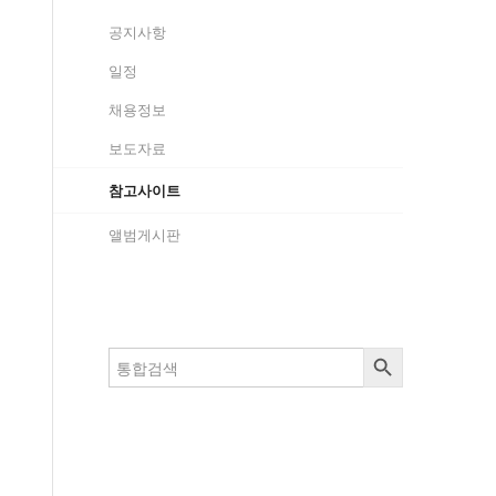
공지사항
일정
채용정보
보도자료
참고사이트
앨범게시판
검색 버튼
검
색: