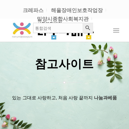
크레파스
해울장애인보호작업장
밀양시종합사회복지관
검색 버튼
검
색:
참고사이트
있는 그대로 사랑하고, 처음 사랑 끝까지
나눔과베품