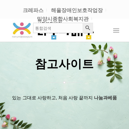
크레파스
해울장애인보호작업장
밀양시종합사회복지관
검색 버튼
검
색:
참고사이트
있는 그대로 사랑하고, 처음 사랑 끝까지
나눔과베품