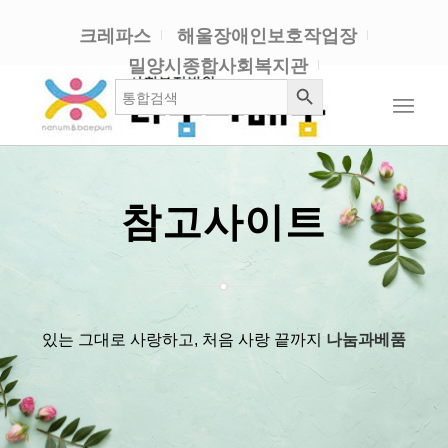
크레파스
해울장애인보호작업장
밀양시종합사회복지관
검색 버튼
검
색:
참고사이트
있는 그대로 사랑하고, 처음 사랑 끝까지
나눔과베품