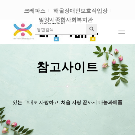
크레파스
해울장애인보호작업장
밀양시종합사회복지관
검색 버튼
검
색:
참고사이트
있는 그대로 사랑하고, 처음 사랑 끝까지
나눔과베품