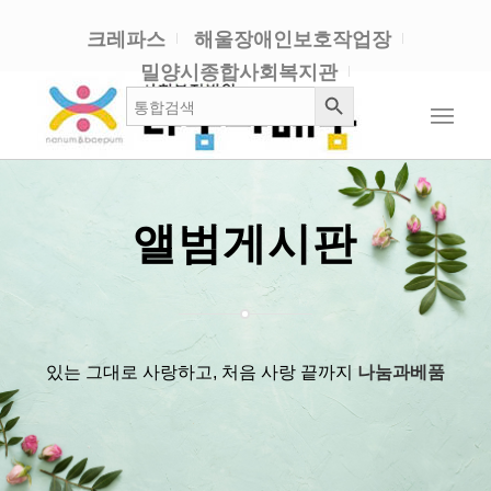
크레파스
해울장애인보호작업장
밀양시종합사회복지관
검색 버튼
검
색:
앨범게시판
있는 그대로 사랑하고, 처음 사랑 끝까지
나눔과베품