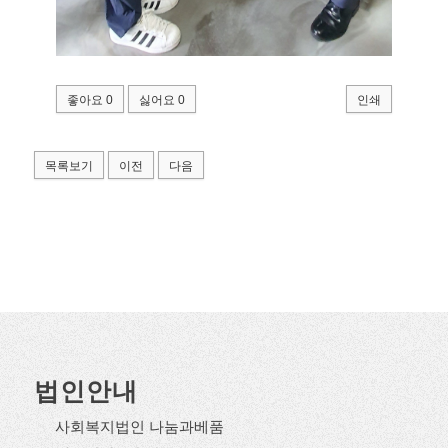
좋아요
0
싫어요
0
인쇄
목록보기
이전
다음
법인안내
사회복지법인 나눔과베품