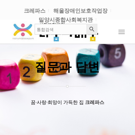
크레파스
해울장애인보호작업장
밀양시종합사회복지관
검색 버튼
검
색:
질문과 답변
꿈∙사랑∙희망이 가득한 집
크레파스