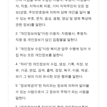
자, 직원, 지역사회 자원, 기타 지역주민의 모든 정
보(성명, 주민번호등에 의하여 당해 개인을 알아 볼
수 있는 부호, 문자, 음성, 음향, 영상 및 생체 특성에
관한 정보)를 말한다.
2. “개인정보파일”이란 이용자, 자원봉사, 후원자,
직원 등 개인정보가 담긴 집합물을 말한다.
3. “개인정보 수집”이란 복지관 업무 수행에 있어 수
집 하는 모든 개인정보를 말한다.
4. “처리”란 개인정보의 수집, 생성, 기록, 저장, 보
유, 가공, 편집, 검색, 출력, 정정, 복구, 이용, 제공,
파기 그 밖의 이와 유사한 모든 행위를 말한다.
5. “정보제공자”란 처리되는 정보에 의하여 알아볼
수 있는 사람으로서 그 정보의 주체가 되는 사람을
말한다.
6. “개인정보보호 처리자”라 함은 개인정보보호와