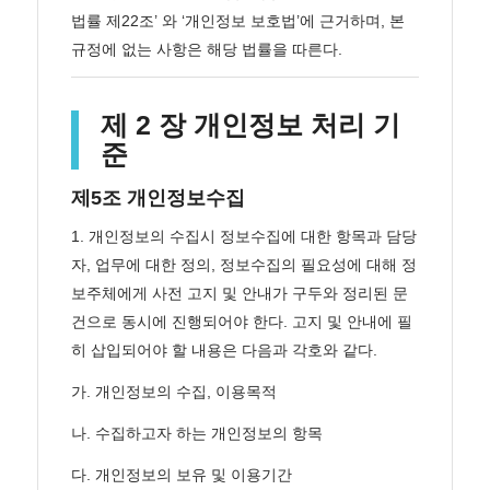
법률 제22조’ 와 ‘개인정보 보호법’에 근거하며, 본
규정에 없는 사항은 해당 법률을 따른다.
제 2 장 개인정보 처리 기
준
제5조 개인정보수집
1. 개인정보의 수집시 정보수집에 대한 항목과 담당
자, 업무에 대한 정의, 정보수집의 필요성에 대해 정
보주체에게 사전 고지 및 안내가 구두와 정리된 문
건으로 동시에 진행되어야 한다. 고지 및 안내에 필
히 삽입되어야 할 내용은 다음과 각호와 같다.
가. 개인정보의 수집, 이용목적
나. 수집하고자 하는 개인정보의 항목
다. 개인정보의 보유 및 이용기간