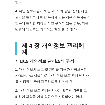
한다.
4. 다만 정보제공자 또는 제3자의 생명, 신체, 재산,
권익을 현저하게 해할 우려가 있는 경우와 복지관의
업무에 현저한 지장을 미칠 우려가 있는 경우, 다른
법령에 위반되는 경우에는 거절 할 수 있다.
제 4 장 개인정보 관리체
계
제10조 개인정보 관리조직 구성
1. 개인 정보의 보호 및 관리를 위해 개인정보처리
자(크레파스 시설장)은 개인 정보 보호 관리 책임자
를 지정하여 관리 감독하도록 하여야 한다.
2. 개인 정보 보호 관리책임자는 업무의 위중을 고
려하여 과장급 이상 직원으로 지정되어야 한다.