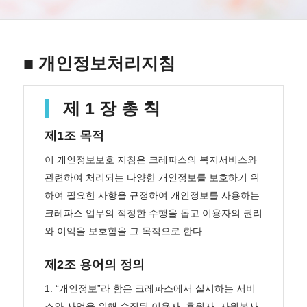
■ 개인정보처리지침
제 1 장 총 칙
제1조 목적
이 개인정보보호 지침은 크레파스의 복지서비스와
관련하여 처리되는 다양한 개인정보를 보호하기 위
하여 필요한 사항을 규정하여 개인정보를 사용하는
크레파스 업무의 적정한 수행을 돕고 이용자의 권리
와 이익을 보호함을 그 목적으로 한다.
제2조 용어의 정의
1. “개인정보”라 함은 크레파스에서 실시하는 서비
스와 사업을 위해 수집된 이용자, 후원자, 자원봉사