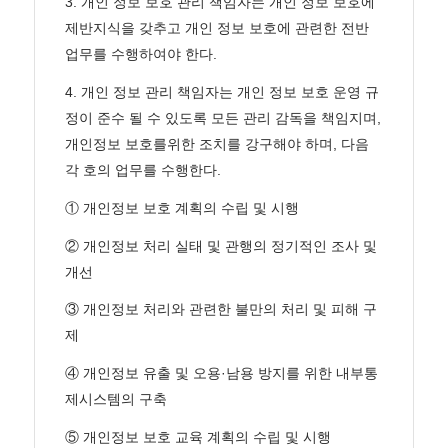
3. 개인 정보 보호 관리 책임자는 개인 정보 보호에
제반지식을 갖추고 개인 정보 보호에 관련한 전반
업무를 수행하여야 한다.
4. 개인 정보 관리 책임자는 개인 정보 보호 운영 규
정이 준수 될 수 있도록 모든 관리 감독을 책임지며,
개인정보 보호를위한 조치를 강구해야 하며, 다음
각 호의 업무를 수행한다.
① 개인정보 보호 계획의 수립 및 시행
② 개인정보 처리 실태 및 관행의 정기적인 조사 및
개선
③ 개인정보 처리와 관련한 불만의 처리 및 피해 구
제
④ 개인정보 유출 및 오용·남용 방지를 위한 내부통
제시스템의 구축
⑤ 개인정보 보호 교육 계획의 수립 및 시행