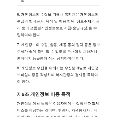
6. 개인정보의 수집을 위해서 복지관은 개인정보의
수집의 법적근거, 목적 및 이용 범위, 정보주체의 권
리 등이 포함된개인정보보호 지침(운영규정)을 수
립하여야 한다.
7. 개인정보의 수집, 활용, 제공 동의 절차 등은 정보
주체가 쉽게 확인 할 수 있도록 관내에 비치하거나
홈페이지 등을통해 상시 공지하여야 한다.
8. 개인정보 수집을 위해서는 수집분야별로 개인정
보파일대장을 작성하여 복지관장의 결재를 득하여
야 한다.
제6조 개인정보 이용 목적
개인정보 이용 목적은 이용자에게는 질적인 재활서
비스를 제공하는 것이며, 후원자․ 자원봉사자 ․ 직