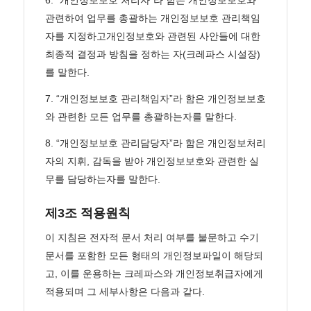
관련하여 업무를 총괄하는 개인정보보호 관리책임
자를 지정하고개인정보호와 관련된 사안들에 대한
최종적 결정과 방침을 정하는 자(크레파스 시설장)
를 말한다.
7. “개인정보보호 관리책임자”라 함은 개인정보보호
와 관련한 모든 업무를 총괄하는자를 말한다.
8. “개인정보보호 관리담당자”라 함은 개인정보처리
자의 지휘, 감독을 받아 개인정보보호와 관련한 실
무를 담당하는자를 말한다.
제3조 적용원칙
이 지침은 전자적 문서 처리 여부를 불문하고 수기
문서를 포함한 모든 형태의 개인정보파일이 해당되
고, 이를 운용하는 크레파스와 개인정보취급자에게
적용되며 그 세부사항은 다음과 같다.