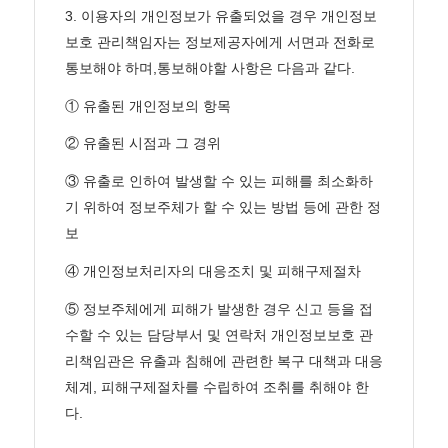
3. 이용자의 개인정보가 유출되었을 경우 개인정보
보호 관리책임자는 정보제공자에게 서면과 전화로
통보해야 하며,통보해야할 사항은 다음과 같다.
① 유출된 개인정보의 항목
② 유출된 시점과 그 경위
③ 유출로 인하여 발생할 수 있는 피해를 최소화하
기 위하여 정보주체가 할 수 있는 방법 등에 관한 정
보
④ 개인정보처리자의 대응조치 및 피해구제절차
⑤ 정보주체에게 피해가 발생한 경우 신고 등을 접
수할 수 있는 담당부서 및 연락처 개인정보보호 관
리책임관은 유출과 침해에 관련한 복구 대책과 대응
체계, 피해구제절차를 수립하여 조취를 취해야 한
다.